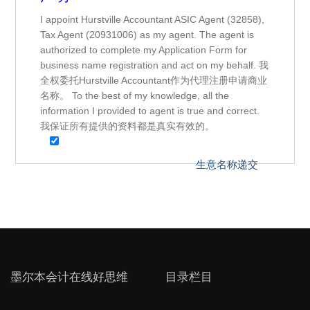
I appoint Hurstville Accountant ASIC Agent (32858),
Tax Agent (20931006) as my agent. The agent is
authorized to complete my Application Form for
business name registration and act on my behalf. 我
全权委托Hurstville Accountant作为代理注册申请商业
名称。 To the best of my knowledge, all the
information I provided to agent is true and correct.
我保证所有提供的资料都是真实有效的。
墨尔本会计在线好思维
目录栏目