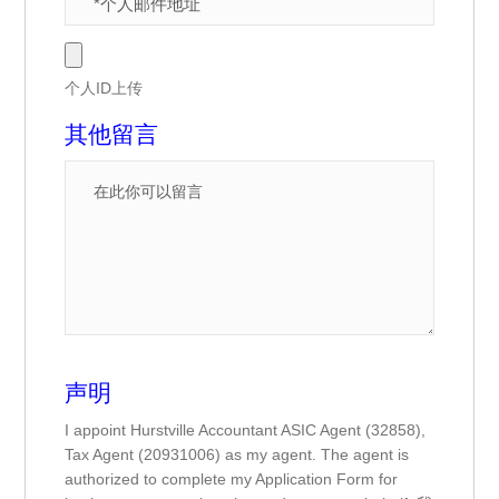
个人ID上传
其他留言
声明
I appoint Hurstville Accountant ASIC Agent (32858),
Tax Agent (20931006) as my agent. The agent is
authorized to complete my Application Form for