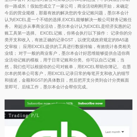
你一路成长！假如您成立了一家公司，商业活动刚刚开始，未确定
今后的营业规模，那最有效的解决您的专业记账问题，墨尔本会计
认为EXCEL是一个不错的选择,EXCEL能够解决一般公司财务记账任
务。 刚起步从事商业活动，墨尔本会计认为EXCEL是经济实惠的记
账工具第一选择。 EXCEL记账，你将会执行以下操作： 记录你的分
类开支和收入，有效正确的记录GST，以便完成政府规定的BAS递
交审核； 应用EXCEL提供的工具进行数据传输，有效统计各类相关
业绩； 对于一般的商业客户，墨尔本会计好思维能够提供合适你商
业活动记账的模板，用于日常记账和分类。你可以自己记账，当
然，我们也可以根据你的公司对账单，用EXCEL帮助你簿记。 在墨
尔本的简单公司客户，用EXCEL记录日常的每笔开支和收入的细节
和描述，金额和GST的具体数目，然后把开支分类到会计分类账面
里即可。后续工作，墨尔本会计会帮你完成。